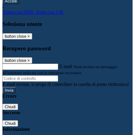
-
Entra con SPID
Entra con CIE
Seleziona utente
button close
×
Recupero password
button close
×
E-mail
Verrà inviato un messaggio
all'indirizzo indicato con le istruzioni necessarie.
E-mail inviata, si prega di controllare la casella di posta elettronica!
Errore
Chiudi
Successo
Chiudi
Informazione