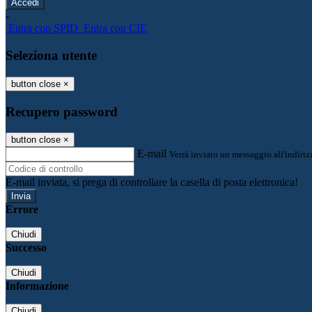
-
Entra con SPID
Entra con CIE
Seleziona utente
button close
×
Recupero password
button close
×
E-mail
Verrà inviato un messaggio all'indirizz
E-mail inviata, si prega di controllare la casella di posta elettronica!
Errore
Chiudi
Successo
Chiudi
Informazione
Chiudi