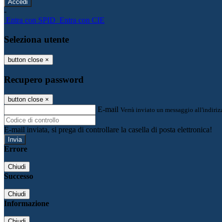
-
Entra con SPID
Entra con CIE
Seleziona utente
button close
×
Recupero password
button close
×
E-mail
Verrà inviato un messaggio all'indirizz
E-mail inviata, si prega di controllare la casella di posta elettronica!
Errore
Chiudi
Successo
Chiudi
Informazione
Chiudi