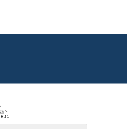
>
ica
>
I.R.C.