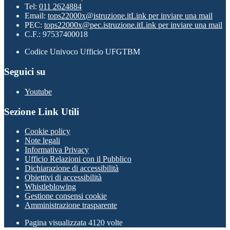
Tel:
011 2624884
Email:
tops22000x@istruzione.it
Link per inviare una mail
PEC:
tops22000x@pec.istruzione.it
Link per inviare una mail
C.F.: 97537400018
Codice Univoco Ufficio UFGTBM
Seguici su
Youtube
Sezione Link Utili
Cookie policy
Note legali
Informativa Privacy
Ufficio Relazioni con il Pubblico
Dichiarazione di accessibilità
Obiettivi di accessibilità
Whistleblowing
Gestione consensi cookie
Amministrazione trasparente
Pagina visualizzata
4120
volte