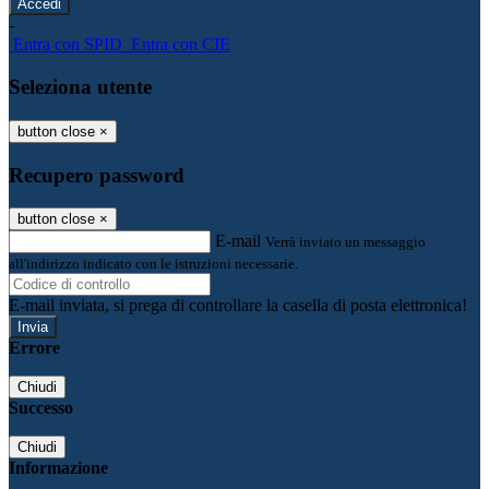
-
Entra con SPID
Entra con CIE
Seleziona utente
button close
×
Recupero password
button close
×
E-mail
Verrà inviato un messaggio
all'indirizzo indicato con le istruzioni necessarie.
E-mail inviata, si prega di controllare la casella di posta elettronica!
Errore
Chiudi
Successo
Chiudi
Informazione