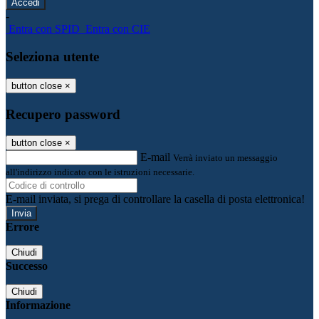
-
Entra con SPID
Entra con CIE
Seleziona utente
button close
×
Recupero password
button close
×
E-mail
Verrà inviato un messaggio
all'indirizzo indicato con le istruzioni necessarie.
E-mail inviata, si prega di controllare la casella di posta elettronica!
Errore
Chiudi
Successo
Chiudi
Informazione