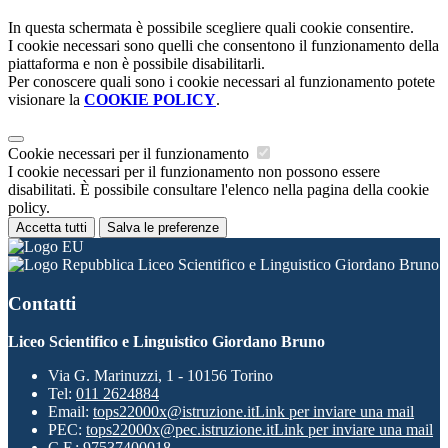
In questa schermata è possibile scegliere quali cookie consentire.
I cookie necessari sono quelli che consentono il funzionamento della
piattaforma e non è possibile disabilitarli.
Per conoscere quali sono i cookie necessari al funzionamento potete
visionare la
COOKIE POLICY
.
Cookie necessari per il funzionamento
I cookie necessari per il funzionamento non possono essere
disabilitati. È possibile consultare l'elenco nella pagina della cookie
policy.
Accetta tutti
Salva le preferenze
Liceo Scientifico e Linguistico Giordano Bruno
Contatti
Liceo Scientifico e Linguistico Giordano Bruno
Via G. Marinuzzi, 1 - 10156 Torino
Tel:
011 2624884
Email:
tops22000x@istruzione.it
Link per inviare una mail
PEC:
tops22000x@pec.istruzione.it
Link per inviare una mail
C.F.: 97537400018