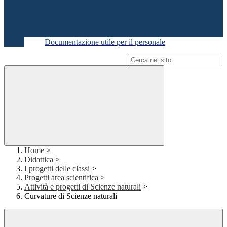
Documentazione utile per il personale
Campo di ricerca per le pagine del sito
Home
>
Didattica
>
I progetti delle classi
>
Progetti area scientifica
>
Attività e progetti di Scienze naturali
>
Curvature di Scienze naturali