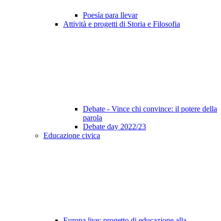
Poesía para llevar
Attività e progetti di Storia e Filosofia
Debate - Vince chi convince: il potere della
parola
Debate day 2022/23
Educazione civica
Europa live: progetto di educazione alla