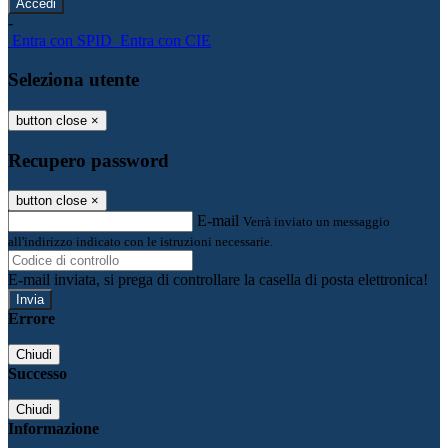
-
Entra con SPID
Entra con CIE
Seleziona utente
button close
×
Recupero password
button close
×
E-mail
Verrà inviato un messaggio
all'indirizzo indicato con le istruzioni necessarie.
E-mail inviata, si prega di controllare la casella di posta elettronica!
Errore
Chiudi
Successo
Chiudi
Informazione