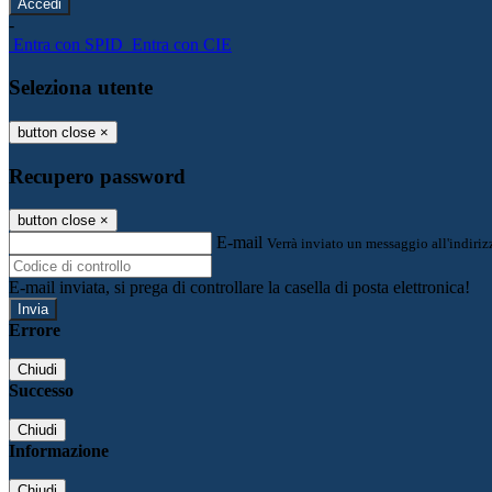
-
Entra con SPID
Entra con CIE
Seleziona utente
button close
×
Recupero password
button close
×
E-mail
Verrà inviato un messaggio all'indirizz
E-mail inviata, si prega di controllare la casella di posta elettronica!
Errore
Chiudi
Successo
Chiudi
Informazione
Chiudi