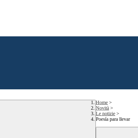
Home
>
Novità
>
Le notizie
>
Poesía para llevar