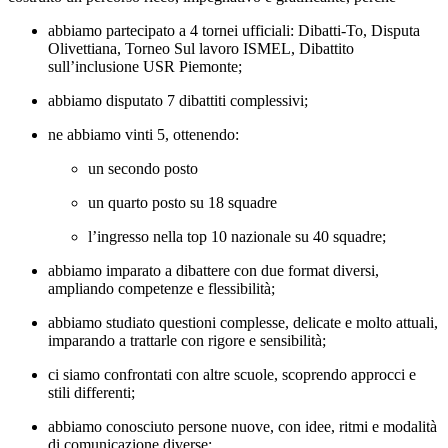
abbiamo partecipato a
4 tornei ufficiali
:
Dibatti-To, Disputa
Olivettiana, Torneo Sul lavoro ISMEL, Dibattito
sull’inclusione USR Piemonte;
abbiamo disputato
7 dibattiti
complessivi;
ne abbiamo
vinti 5
, ottenendo:
un secondo posto
un quarto posto su 18 squadre
l’ingresso nella top 10 nazionale su 40 squadre;
abbiamo imparato a dibattere con
due format
diversi,
ampliando competenze e flessibilità;
abbiamo studiato
questioni complesse
, delicate e molto attuali,
imparando a trattarle con rigore e sensibilità;
ci siamo confrontati con
altre scuole
, scoprendo approcci e
stili differenti;
abbiamo conosciuto
persone nuove
, con idee, ritmi e modalità
di comunicazione diverse;