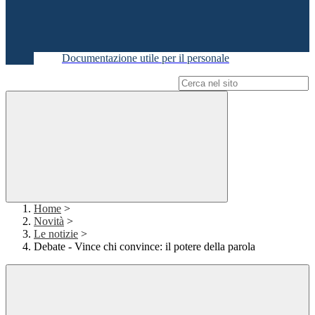
Documentazione utile per il personale
Campo di ricerca per le pagine del sito
Home
>
Novità
>
Le notizie
>
Debate - Vince chi convince: il potere della parola