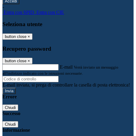
-
Entra con SPID
Entra con CIE
Seleziona utente
button close
×
Recupero password
button close
×
E-mail
Verrà inviato un messaggio
all'indirizzo indicato con le istruzioni necessarie.
E-mail inviata, si prega di controllare la casella di posta elettronica!
Errore
Chiudi
Successo
Chiudi
Informazione