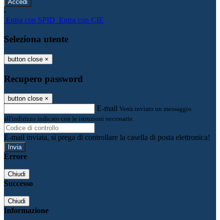
-
Entra con SPID
Entra con CIE
Seleziona utente
button close
×
Recupero password
button close
×
E-mail
Verrà inviato un messaggio
all'indirizzo indicato con le istruzioni necessarie.
E-mail inviata, si prega di controllare la casella di posta elettronica!
Errore
Chiudi
Successo
Chiudi
Informazione