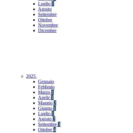
Luglio
1
Agosto
Settembre
Ottobre
Novembre
Dicembre
2025
Gennaio
Febbraio
Marzo
1
Aprile
1
Maggio
2
Giugno
1
Luglio
1
Agosto
2
Settembre
3
Ottobre
4