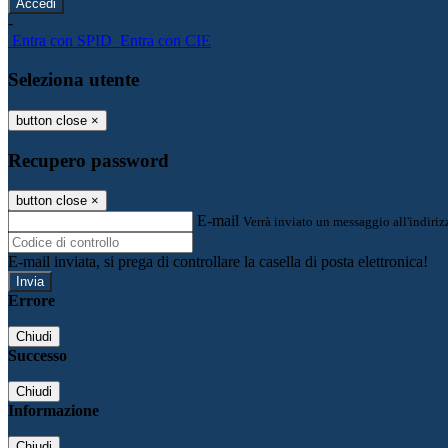
-
Entra con SPID
Entra con CIE
Seleziona utente
button close
×
Recupero password
button close
×
E-mail
Verrà inviato un messaggio all'indirizz
E-mail inviata, si prega di controllare la casella di posta elettronica!
Errore
Chiudi
Successo
Chiudi
Informazione
Chiudi