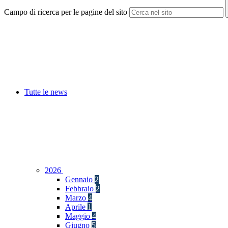
Campo di ricerca per le pagine del sito
Tutte le news
2026
Gennaio
2
Febbraio
2
Marzo
4
Aprile
1
Maggio
4
Giugno
5