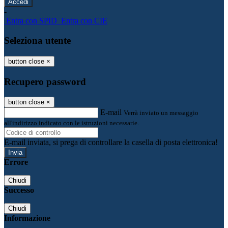
-
Entra con SPID
Entra con CIE
Seleziona utente
button close
×
Recupero password
button close
×
E-mail
Verrà inviato un messaggio
all'indirizzo indicato con le istruzioni necessarie.
E-mail inviata, si prega di controllare la casella di posta elettronica!
Errore
Chiudi
Successo
Chiudi
Informazione