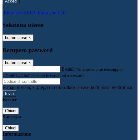
-
Entra con SPID
Entra con CIE
Seleziona utente
button close
×
Recupero password
button close
×
E-mail
Verrà inviato un messaggio
all'indirizzo indicato con le istruzioni necessarie.
E-mail inviata, si prega di controllare la casella di posta elettronica!
Errore
Chiudi
Successo
Chiudi
Informazione