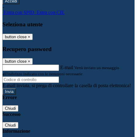
-
Entra con SPID
Entra con CIE
Seleziona utente
button close
×
Recupero password
button close
×
E-mail
Verrà inviato un messaggio
all'indirizzo indicato con le istruzioni necessarie.
E-mail inviata, si prega di controllare la casella di posta elettronica!
Errore
Chiudi
Successo
Chiudi
Informazione