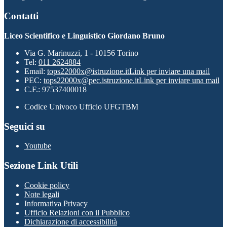
Contatti
Liceo Scientifico e Linguistico Giordano Bruno
Via G. Marinuzzi, 1 - 10156 Torino
Tel:
011 2624884
Email:
tops22000x@istruzione.it
Link per inviare una mail
PEC:
tops22000x@pec.istruzione.it
Link per inviare una mail
C.F.: 97537400018
Codice Univoco Ufficio UFGTBM
Seguici su
Youtube
Sezione Link Utili
Cookie policy
Note legali
Informativa Privacy
Ufficio Relazioni con il Pubblico
Dichiarazione di accessibilità