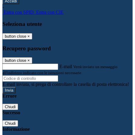
-
Entra con SPID
Entra con CIE
Seleziona utente
button close
×
Recupero password
button close
×
E-mail
Verrà inviato un messaggio
all'indirizzo indicato con le istruzioni necessarie.
E-mail inviata, si prega di controllare la casella di posta elettronica!
Errore
Chiudi
Successo
Chiudi
Informazione