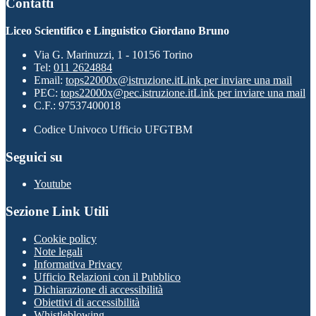
Contatti
Liceo Scientifico e Linguistico Giordano Bruno
Via G. Marinuzzi, 1 - 10156 Torino
Tel:
011 2624884
Email:
tops22000x@istruzione.it
Link per inviare una mail
PEC:
tops22000x@pec.istruzione.it
Link per inviare una mail
C.F.: 97537400018
Codice Univoco Ufficio UFGTBM
Seguici su
Youtube
Sezione Link Utili
Cookie policy
Note legali
Informativa Privacy
Ufficio Relazioni con il Pubblico
Dichiarazione di accessibilità
Obiettivi di accessibilità
Whistleblowing