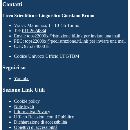
Contatti
Liceo Scientifico e Linguistico Giordano Bruno
Via G. Marinuzzi, 1 - 10156 Torino
Tel:
011 2624884
Email:
tops22000x@istruzione.it
Link per inviare una mail
PEC:
tops22000x@pec.istruzione.it
Link per inviare una mail
C.F.: 97537400018
Codice Univoco Ufficio UFGTBM
Seguici su
Youtube
Sezione Link Utili
Cookie policy
Note legali
Informativa Privacy
Ufficio Relazioni con il Pubblico
Dichiarazione di accessibilità
Obiettivi di accessibilità