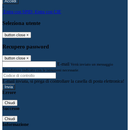
-
Entra con SPID
Entra con CIE
Seleziona utente
button close
×
Recupero password
button close
×
E-mail
Verrà inviato un messaggio
all'indirizzo indicato con le istruzioni necessarie.
E-mail inviata, si prega di controllare la casella di posta elettronica!
Errore
Chiudi
Successo
Chiudi
Informazione