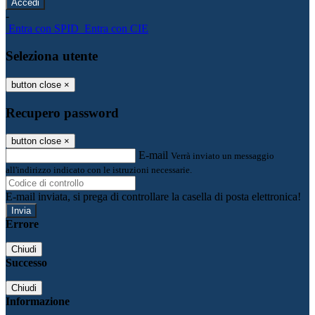
-
Entra con SPID
Entra con CIE
Seleziona utente
button close
×
Recupero password
button close
×
E-mail
Verrà inviato un messaggio
all'indirizzo indicato con le istruzioni necessarie.
E-mail inviata, si prega di controllare la casella di posta elettronica!
Errore
Chiudi
Successo
Chiudi
Informazione