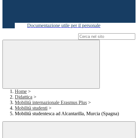
Documentazione utile per il personale
Campo di ricerca per le pagine del sito
Home
>
Didattica
>
Mobilità internazionale Erasmus Plus
>
Mobilità studenti
>
Mobilità studentesca ad Alcantarilla, Murcia (Spagna)