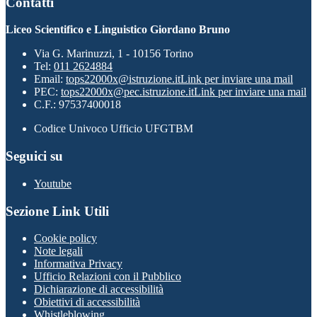
Contatti
Liceo Scientifico e Linguistico Giordano Bruno
Via G. Marinuzzi, 1 - 10156 Torino
Tel:
011 2624884
Email:
tops22000x@istruzione.it
Link per inviare una mail
PEC:
tops22000x@pec.istruzione.it
Link per inviare una mail
C.F.: 97537400018
Codice Univoco Ufficio UFGTBM
Seguici su
Youtube
Sezione Link Utili
Cookie policy
Note legali
Informativa Privacy
Ufficio Relazioni con il Pubblico
Dichiarazione di accessibilità
Obiettivi di accessibilità
Whistleblowing