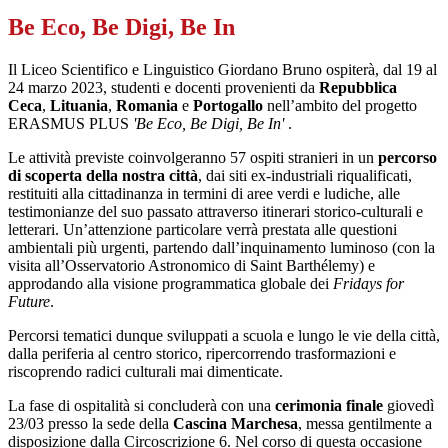
Be Eco, Be Digi, Be In
Il Liceo Scientifico e Linguistico Giordano Bruno ospiterà, dal 19 al
24 marzo 2023, studenti e docenti provenienti da
Repubblica
Ceca
,
Lituania
,
Romania
e
Portogallo
nell’ambito del progetto
ERASMUS PLUS
'Be Eco, Be Digi, Be In'
.
Le attività previste coinvolgeranno 57 ospiti stranieri in un
percorso
di scoperta della nostra città
, dai siti ex-industriali riqualificati,
restituiti alla cittadinanza in termini di aree verdi e ludiche, alle
testimonianze del suo passato attraverso itinerari storico-culturali e
letterari. Un’attenzione particolare verrà prestata alle questioni
ambientali più urgenti, partendo dall’inquinamento luminoso (con la
visita all’Osservatorio Astronomico di Saint Barthélemy) e
approdando alla visione programmatica globale dei
Fridays for
Future
.
Percorsi tematici dunque sviluppati a scuola e lungo le vie della città,
dalla periferia al centro storico, ripercorrendo trasformazioni e
riscoprendo radici culturali mai dimenticate.
La fase di ospitalità si concluderà con una
cerimonia finale
giovedì
23/03 presso la sede della
Cascina Marchesa
, messa gentilmente a
disposizione dalla Circoscrizione 6. Nel corso di questa occasione