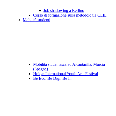
Job shadowing a Berlino
Corso di formazione sulla metodologia CLIL
Mobilità studenti
Mobilità studentesca ad Alcantarilla, Murcia
(Spagna)
Ħolqa: International Youth Arts Festival
Be Eco, Be Digi, Be In