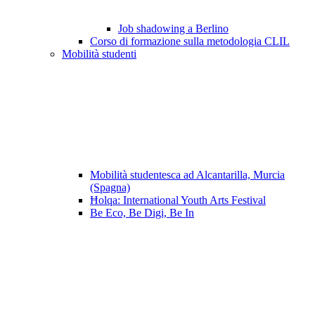
Job shadowing a Berlino
Corso di formazione sulla metodologia CLIL
Mobilità studenti
Mobilità studentesca ad Alcantarilla, Murcia
(Spagna)
Ħolqa: International Youth Arts Festival
Be Eco, Be Digi, Be In