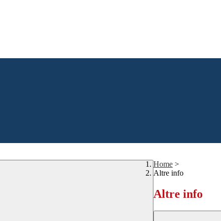
Home
>
Altre info
Altre info