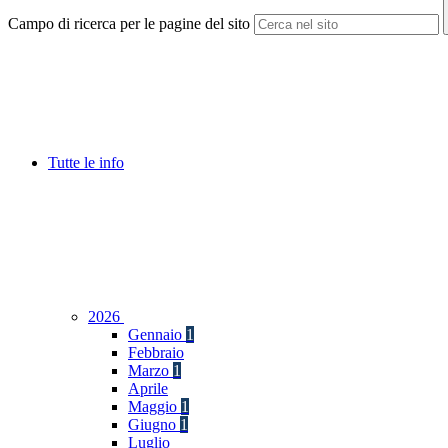
Campo di ricerca per le pagine del sito
Tutte le info
2026
Gennaio
1
Febbraio
Marzo
1
Aprile
Maggio
1
Giugno
1
Luglio