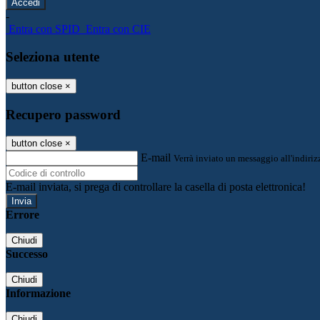
-
Entra con SPID
Entra con CIE
Seleziona utente
button close
×
Recupero password
button close
×
E-mail
Verrà inviato un messaggio all'indirizz
E-mail inviata, si prega di controllare la casella di posta elettronica!
Errore
Chiudi
Successo
Chiudi
Informazione
Chiudi