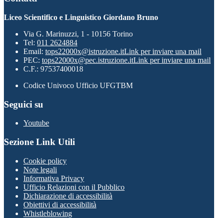
Liceo Scientifico e Linguistico Giordano Bruno
Via G. Marinuzzi, 1 - 10156 Torino
Tel:
011 2624884
Email:
tops22000x@istruzione.it
Link per inviare una mail
PEC:
tops22000x@pec.istruzione.it
Link per inviare una mail
C.F.: 97537400018
Codice Univoco Ufficio UFGTBM
Seguici su
Youtube
Sezione Link Utili
Cookie policy
Note legali
Informativa Privacy
Ufficio Relazioni con il Pubblico
Dichiarazione di accessibilità
Obiettivi di accessibilità
Whistleblowing