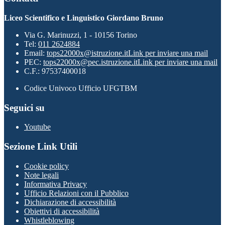
Liceo Scientifico e Linguistico Giordano Bruno
Via G. Marinuzzi, 1 - 10156 Torino
Tel:
011 2624884
Email:
tops22000x@istruzione.it
Link per inviare una mail
PEC:
tops22000x@pec.istruzione.it
Link per inviare una mail
C.F.: 97537400018
Codice Univoco Ufficio UFGTBM
Seguici su
Youtube
Sezione Link Utili
Cookie policy
Note legali
Informativa Privacy
Ufficio Relazioni con il Pubblico
Dichiarazione di accessibilità
Obiettivi di accessibilità
Whistleblowing