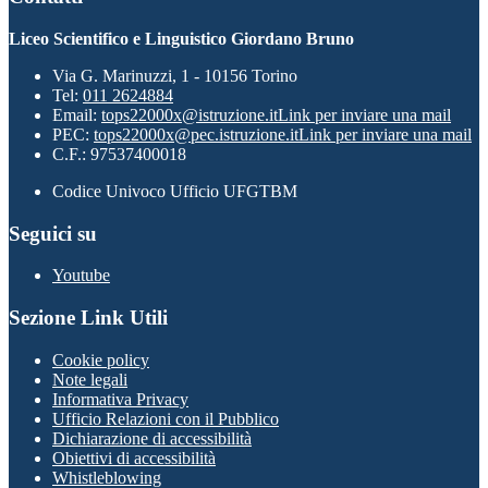
Liceo Scientifico e Linguistico Giordano Bruno
Via G. Marinuzzi, 1 - 10156 Torino
Tel:
011 2624884
Email:
tops22000x@istruzione.it
Link per inviare una mail
PEC:
tops22000x@pec.istruzione.it
Link per inviare una mail
C.F.: 97537400018
Codice Univoco Ufficio UFGTBM
Seguici su
Youtube
Sezione Link Utili
Cookie policy
Note legali
Informativa Privacy
Ufficio Relazioni con il Pubblico
Dichiarazione di accessibilità
Obiettivi di accessibilità
Whistleblowing