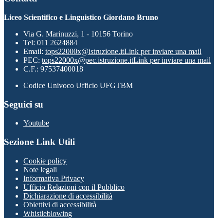
Liceo Scientifico e Linguistico Giordano Bruno
Via G. Marinuzzi, 1 - 10156 Torino
Tel:
011 2624884
Email:
tops22000x@istruzione.it
Link per inviare una mail
PEC:
tops22000x@pec.istruzione.it
Link per inviare una mail
C.F.: 97537400018
Codice Univoco Ufficio UFGTBM
Seguici su
Youtube
Sezione Link Utili
Cookie policy
Note legali
Informativa Privacy
Ufficio Relazioni con il Pubblico
Dichiarazione di accessibilità
Obiettivi di accessibilità
Whistleblowing