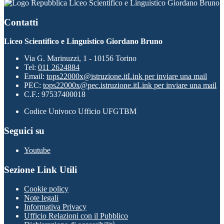
Liceo Scientifico e Linguistico Giordano Bruno
Contatti
Liceo Scientifico e Linguistico Giordano Bruno
Via G. Marinuzzi, 1 - 10156 Torino
Tel:
011 2624884
Email:
tops22000x@istruzione.it
Link per inviare una mail
PEC:
tops22000x@pec.istruzione.it
Link per inviare una mail
C.F.: 97537400018
Codice Univoco Ufficio UFGTBM
Seguici su
Youtube
Sezione Link Utili
Cookie policy
Note legali
Informativa Privacy
Ufficio Relazioni con il Pubblico