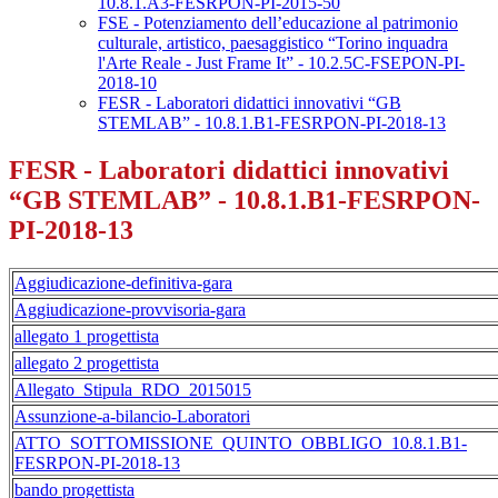
10.8.1.A3-FESRPON-PI-2015-50
FSE - Potenziamento dell’educazione al patrimonio
culturale, artistico, paesaggistico “Torino inquadra
l'Arte Reale - Just Frame It” - 10.2.5C-FSEPON-PI-
2018-10
FESR - Laboratori didattici innovativi “GB
STEMLAB” - 10.8.1.B1-FESRPON-PI-2018-13
FESR - Laboratori didattici innovativi
“GB STEMLAB” - 10.8.1.B1-FESRPON-
PI-2018-13
Aggiudicazione-definitiva-gara
Aggiudicazione-provvisoria-gara
allegato 1 progettista
allegato 2 progettista
Allegato_Stipula_RDO_2015015
Assunzione-a-bilancio-Laboratori
ATTO_SOTTOMISSIONE_QUINTO_OBBLIGO_10.8.1.B1-
FESRPON-PI-2018-13
bando progettista