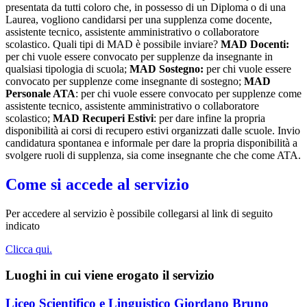
presentata da tutti coloro che, in possesso di un Diploma o di una
Laurea, vogliono candidarsi per una supplenza come docente,
assistente tecnico, assistente amministrativo o collaboratore
scolastico. Quali tipi di MAD è possibile inviare?
MAD Docenti:
per chi vuole essere convocato per supplenze da insegnante in
qualsiasi tipologia di scuola;
MAD Sostegno:
per chi vuole essere
convocato per supplenze come insegnante di sostegno;
MAD
Personale ATA
: per chi vuole essere convocato per supplenze come
assistente tecnico, assistente amministrativo o collaboratore
scolastico;
MAD Recuperi Estivi
: per dare infine la propria
disponibilità ai corsi di recupero estivi organizzati dalle scuole. Invio
candidatura spontanea e informale per dare la propria disponibilità a
svolgere ruoli di supplenza, sia come insegnante che che come ATA.
Come si accede al servizio
Per accedere al servizio è possibile collegarsi al link di seguito
indicato
Clicca qui.
Luoghi in cui viene erogato il servizio
Liceo Scientifico e Linguistico Giordano Bruno