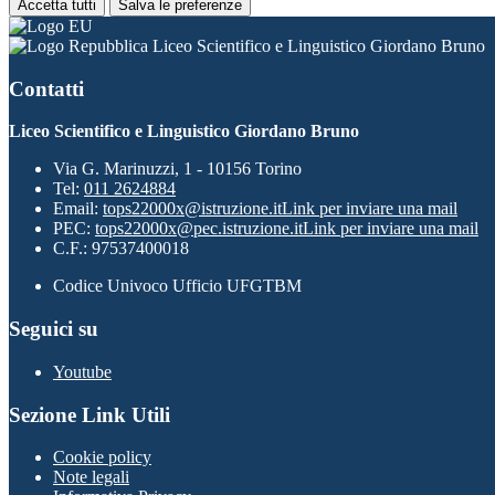
Accetta tutti
Salva le preferenze
Liceo Scientifico e Linguistico Giordano Bruno
Contatti
Liceo Scientifico e Linguistico Giordano Bruno
Via G. Marinuzzi, 1 - 10156 Torino
Tel:
011 2624884
Email:
tops22000x@istruzione.it
Link per inviare una mail
PEC:
tops22000x@pec.istruzione.it
Link per inviare una mail
C.F.: 97537400018
Codice Univoco Ufficio UFGTBM
Seguici su
Youtube
Sezione Link Utili
Cookie policy
Note legali