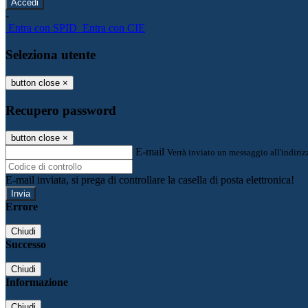
-
Entra con SPID
Entra con CIE
Seleziona utente
button close
×
Recupero password
button close
×
E-mail
Verrà inviato un messaggio all'indirizz
E-mail inviata, si prega di controllare la casella di posta elettronica!
Errore
Chiudi
Successo
Chiudi
Informazione
Chiudi