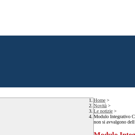
Home
>
Novità
>
Le notizie
>
Modulo Integrativo C p
non si avvalgono dell
Modulo Integr