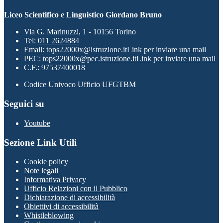
Liceo Scientifico e Linguistico Giordano Bruno
Via G. Marinuzzi, 1 - 10156 Torino
Tel:
011 2624884
Email:
tops22000x@istruzione.it
Link per inviare una mail
PEC:
tops22000x@pec.istruzione.it
Link per inviare una mail
C.F.: 97537400018
Codice Univoco Ufficio UFGTBM
Seguici su
Youtube
Sezione Link Utili
Cookie policy
Note legali
Informativa Privacy
Ufficio Relazioni con il Pubblico
Dichiarazione di accessibilità
Obiettivi di accessibilità
Whistleblowing