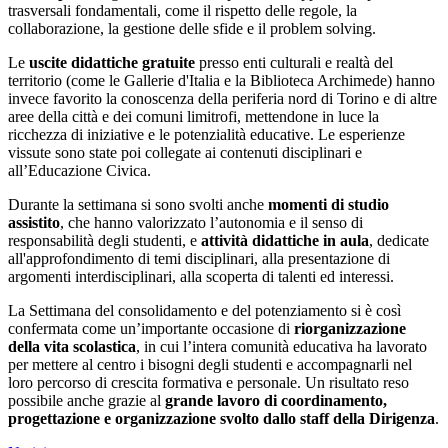
trasversali fondamentali, come il rispetto delle regole, la
collaborazione, la gestione delle sfide e il problem solving.
Le
uscite didattiche gratuite
presso enti culturali e realtà del
territorio (come le Gallerie d'Italia e la Biblioteca Archimede) hanno
invece favorito la conoscenza della periferia nord di Torino e di altre
aree della città e dei comuni limitrofi, mettendone in luce la
ricchezza di iniziative e le potenzialità educative. Le esperienze
vissute sono state poi collegate ai contenuti disciplinari e
all’Educazione Civica.
Durante la settimana si sono svolti anche
momenti di
studio
assistito
, che hanno valorizzato l’autonomia e il senso di
responsabilità degli studenti, e
attività didattiche in aula
, dedicate
all'approfondimento di temi disciplinari, alla presentazione di
argomenti interdisciplinari, alla scoperta di talenti ed interessi.
La Settimana del consolidamento e del potenziamento si è così
confermata come un’importante occasione di
riorganizzazione
della vita scolastica
, in cui l’intera comunità educativa ha lavorato
per mettere al centro i bisogni degli studenti e accompagnarli nel
loro percorso di crescita formativa e personale. Un risultato reso
possibile anche grazie al
grande lavoro di coordinamento,
progettazione e organizzazione svolto dallo staff della Dirigenza
.