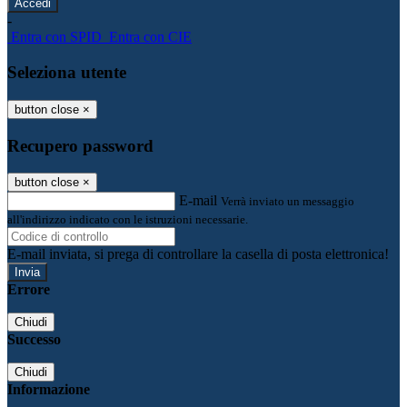
-
Entra con SPID
Entra con CIE
Seleziona utente
button close
×
Recupero password
button close
×
E-mail
Verrà inviato un messaggio
all'indirizzo indicato con le istruzioni necessarie.
E-mail inviata, si prega di controllare la casella di posta elettronica!
Errore
Chiudi
Successo
Chiudi
Informazione