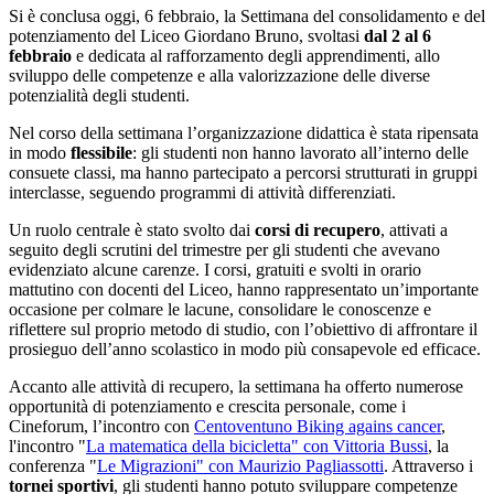
Si è conclusa oggi, 6 febbraio, la
Settimana del consolidamento e del
potenziamento
del Liceo Giordano Bruno, svoltasi
dal 2 al 6
febbraio
e dedicata al rafforzamento degli apprendimenti, allo
sviluppo delle competenze e alla valorizzazione delle diverse
potenzialità degli studenti.
Nel corso della settimana l’organizzazione didattica è stata ripensata
in modo
flessibile
: gli studenti non hanno lavorato all’interno delle
consuete classi, ma hanno partecipato a percorsi strutturati in gruppi
interclasse, seguendo programmi di attività differenziati.
Un ruolo centrale è stato svolto dai
corsi di recupero
, attivati a
seguito degli scrutini del trimestre per gli studenti che avevano
evidenziato alcune carenze. I corsi, gratuiti e svolti in orario
mattutino con docenti del Liceo, hanno rappresentato un’importante
occasione per colmare le lacune, consolidare le conoscenze e
riflettere sul proprio metodo di studio, con l’obiettivo di affrontare il
prosieguo dell’anno scolastico in modo più consapevole ed efficace.
Accanto alle attività di recupero, la settimana ha offerto numerose
opportunità di
potenziamento e crescita personale,
come i
Cineforum,
l
’incontro con
Centoventuno Biking agains cancer
,
l'incontro "
La matematica della bicicletta" con Vittoria Bussi
, la
conferenza "
Le Migrazioni" con Maurizio Pagliassotti
. Attraverso i
tornei sportivi
, gli studenti hanno potuto sviluppare competenze