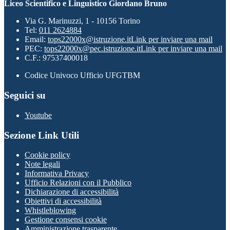
Liceo Scientifico e Linguistico Giordano Bruno
Via G. Marinuzzi, 1 - 10156 Torino
Tel:
011 2624884
Email:
tops22000x@istruzione.it
Link per inviare una mail
PEC:
tops22000x@pec.istruzione.it
Link per inviare una mail
C.F.: 97537400018
Codice Univoco Ufficio UFGTBM
Seguici su
Youtube
Sezione Link Utili
Cookie policy
Note legali
Informativa Privacy
Ufficio Relazioni con il Pubblico
Dichiarazione di accessibilità
Obiettivi di accessibilità
Whistleblowing
Gestione consensi cookie
Amministrazione trasparente