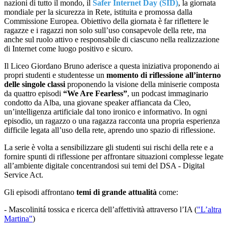
nazioni di tutto il mondo, il
Safer
Internet Day (SID)
, la giornata
mondiale per la sicurezza in Rete, istituita e promossa dalla
Commissione
Europea. Obiettivo della giornata è far riflettere le
ragazze e i ragazzi non solo sull’uso consapevole della
rete, ma
anche sul ruolo attivo e responsabile di ciascuno nella realizzazione
di Internet come luogo positivo
e sicuro.
Il Liceo Giordano Bruno aderisce a questa iniziativa proponendo ai
propri studenti e studentesse un
momento di riflessione all’interno
delle singole classi
proponendo la visione della miniserie composta
da
quattro episodi
“We Are Fearless”
, un podcast immaginario
condotto da Alba, una giovane speaker
affiancata da Cleo,
un’
intelligenza artificiale
dal tono ironico e informativo. In ogni
episodio, un ragazzo o
una ragazza racconta una propria esperienza
difficile legata all’uso della rete, aprendo uno spazio di
riflessione.
La serie è volta a sensibilizzare gli studenti sui rischi della rete e a
fornire spunti di riflessione per affrontare
situazioni complesse legate
all’ambiente digitale concentrandosi sui temi del
DSA
- Digital
Service Act.
Gli episodi affrontano
temi di grande attualità
come:
-
Mascolinitá tossica e ricerca dell’affettività attraverso l’IA (
"L’altra
Martina"
)