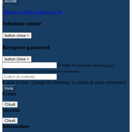
-
Entra con SPID
Entra con CIE
Seleziona utente
button close
×
Recupero password
button close
×
E-mail
Verrà inviato un messaggio
all'indirizzo indicato con le istruzioni necessarie.
E-mail inviata, si prega di controllare la casella di posta elettronica!
Errore
Chiudi
Successo
Chiudi
Informazione