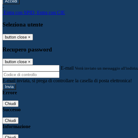
-
Entra con SPID
Entra con CIE
Seleziona utente
button close
×
Recupero password
button close
×
E-mail
Verrà inviato un messaggio all'indirizz
E-mail inviata, si prega di controllare la casella di posta elettronica!
Errore
Chiudi
Successo
Chiudi
Informazione
Chiudi