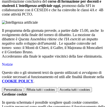
manifestazione conclusiva del
corso di formazione per docenti e
studenti
L'intelligenza artificiale oggi,
promosso dalla SFI in
collaborazione con il CESEDI e che ha coinvolto le classi 4A e 4B
come attività PCTO.
Il programma della giornata prevede, a partire dalle 15.00, anche lo
svolgimento della finale del torneo di dibattito. La mozione da
dibattere è
Questa Assemblea ritiene che l'IA eserciti un impatto
negativo sullo sviluppo dell'umanità .
Le squadre coinvolte nel
torneo sono: il Monti di Chieri, il Galfer, il Majorana di Moncalieri
e il Giordano Bruno.
Accederanno alla finale le squadre vincitrici della fase eliminatoria.
Notizie
Questo sito o gli strumenti terzi da questo utilizzati si avvalgono di
cookie necessari al funzionamento ed utili alle finalità illustrate nella
COOKIE POLICY
.
Personalizza
Rifiuta tutti
i cookies
Accetta tutti
i cookies
Gestione cookie
In questa schermata è possibile scegliere quali cookie consentire.
I cookie necessari sono quelli che consentono il funzionamento della