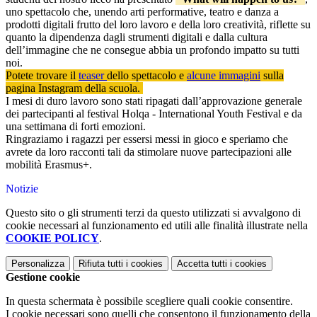
uno spettacolo che, unendo arti performative, teatro e danza a
prodotti digitali frutto del loro lavoro e della loro creatività, riflette su
quanto la dipendenza dagli strumenti digitali e dalla cultura
dell’immagine che ne consegue abbia un profondo impatto su tutti
noi.
Potete trovare il
teaser
dello spettacolo e
alcune immagini
sulla
pagina Instagram della scuola.
I mesi di duro lavoro sono stati ripagati dall’approvazione generale
dei partecipanti al festival Holqa - International Youth Festival e da
una settimana di forti emozioni.
Ringraziamo i ragazzi per essersi messi in gioco e speriamo che
avrete da loro racconti tali da stimolare nuove partecipazioni alle
mobilità Erasmus+.
Notizie
Questo sito o gli strumenti terzi da questo utilizzati si avvalgono di
cookie necessari al funzionamento ed utili alle finalità illustrate nella
COOKIE POLICY
.
Personalizza
Rifiuta tutti
i cookies
Accetta tutti
i cookies
Gestione cookie
In questa schermata è possibile scegliere quali cookie consentire.
I cookie necessari sono quelli che consentono il funzionamento della