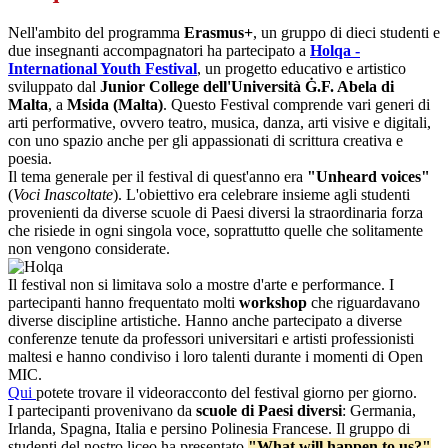
Nell'ambito del programma
Erasmus+
, un gruppo di
dieci studenti e
due insegnanti accompagnatori ha partecipato a
Holqa -
International Youth Festival
, un progetto educativo e artistico
sviluppato dal
Junior College dell'Università Ġ.F. Abela di
Malta
, a
Msida (Malta)
. Questo Festival comprende vari generi di
arti performative, ovvero teatro, musica, danza, arti visive e digitali,
con uno spazio anche per gli appassionati di scrittura creativa e
poesia.
Il tema generale per il festival di quest'anno era
"Unheard voices"
(
Voci Inascoltate
). L'obiettivo era celebrare insieme agli studenti
provenienti da diverse scuole di Paesi diversi la straordinaria forza
che risiede in ogni singola voce, soprattutto quelle che solitamente
non vengono considerate.
Il festival non si limitava solo a mostre d'arte e performance. I
partecipanti hanno frequentato molti
workshop
che riguardavano
diverse discipline artistiche. Hanno anche partecipato a diverse
conferenze tenute da professori universitari e artisti professionisti
maltesi e hanno condiviso i loro talenti durante i momenti di Open
MIC.
Qui
potete trovare il videoracconto del festival giorno per giorno.
I partecipanti provenivano da
scuole di Paesi diversi
: Germania,
Irlanda, Spagna, Italia e persino Polinesia Francese.
Il gruppo di
studenti del nostro liceo ha presentato
"What will happen to us?"
,