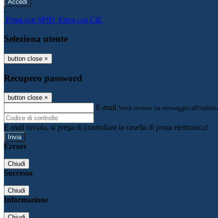
-
Entra con SPID
Entra con CIE
Seleziona utente
button close
×
Recupero password
button close
×
E-mail
Verrà inviato un messaggio all'indirizz
E-mail inviata, si prega di controllare la casella di posta elettronica!
Errore
Chiudi
Successo
Chiudi
Informazione
Chiudi