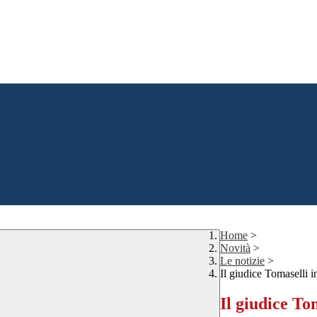
Home
>
Novità
>
Le notizie
>
Il giudice Tomaselli i
Il giudice To