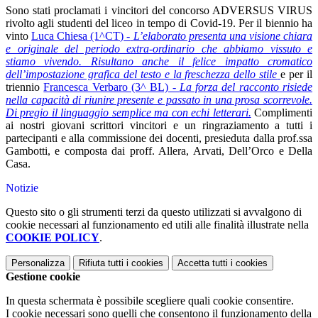
Sono stati proclamati i vincitori del concorso ADVERSUS VIRUS
rivolto agli studenti del liceo in tempo di Covid-19. Per il biennio ha
vinto
Luca Chiesa (1^CT) -
L’elaborato presenta una visione chiara
e originale del periodo extra-ordinario che abbiamo vissuto e
stiamo vivendo. Risultano anche il felice impatto cromatico
dell’impostazione grafica del testo e la freschezza dello stile
e per il
triennio
Francesca Verbaro (3^ BL) -
La forza del racconto risiede
nella capacità di riunire presente e passato in una prosa scorrevole.
Di pregio il linguaggio semplice ma con echi letterari.
Complimenti
ai nostri giovani scrittori vincitori e un ringraziamento a tutti i
partecipanti e alla commissione dei docenti, presieduta dalla prof.ssa
Gambotti, e composta dai proff. Allera, Arvati, Dell’Orco e Della
Casa.
Notizie
Questo sito o gli strumenti terzi da questo utilizzati si avvalgono di
cookie necessari al funzionamento ed utili alle finalità illustrate nella
COOKIE POLICY
.
Personalizza
Rifiuta tutti
i cookies
Accetta tutti
i cookies
Gestione cookie
In questa schermata è possibile scegliere quali cookie consentire.
I cookie necessari sono quelli che consentono il funzionamento della