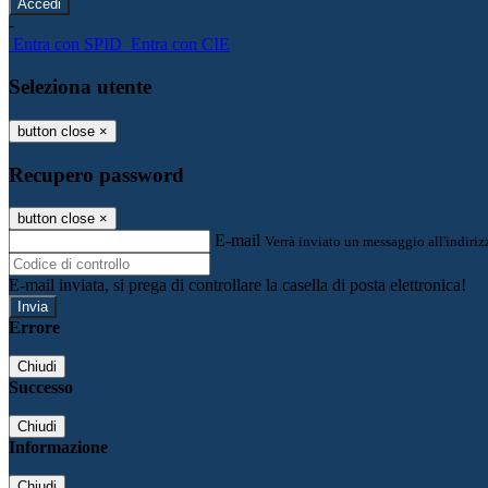
-
Entra con SPID
Entra con CIE
Seleziona utente
button close
×
Recupero password
button close
×
E-mail
Verrà inviato un messaggio all'indirizz
E-mail inviata, si prega di controllare la casella di posta elettronica!
Errore
Chiudi
Successo
Chiudi
Informazione
Chiudi