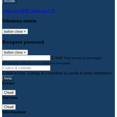
-
Entra con SPID
Entra con CIE
Seleziona utente
button close
×
Recupero password
button close
×
E-mail
Verrà inviato un messaggio
all'indirizzo indicato con le istruzioni necessarie.
E-mail inviata, si prega di controllare la casella di posta elettronica!
Errore
Chiudi
Successo
Chiudi
Informazione