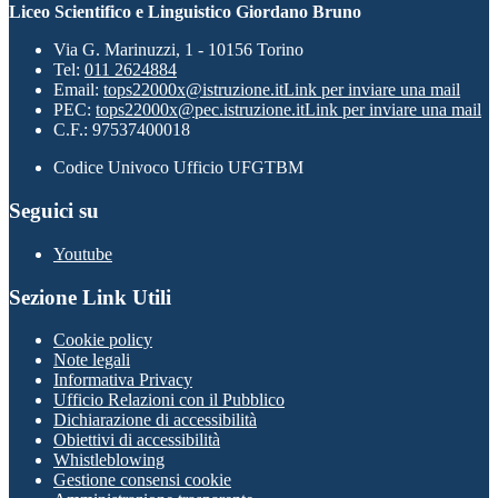
Liceo Scientifico e Linguistico Giordano Bruno
Via G. Marinuzzi, 1 - 10156 Torino
Tel:
011 2624884
Email:
tops22000x@istruzione.it
Link per inviare una mail
PEC:
tops22000x@pec.istruzione.it
Link per inviare una mail
C.F.: 97537400018
Codice Univoco Ufficio UFGTBM
Seguici su
Youtube
Sezione Link Utili
Cookie policy
Note legali
Informativa Privacy
Ufficio Relazioni con il Pubblico
Dichiarazione di accessibilità
Obiettivi di accessibilità
Whistleblowing
Gestione consensi cookie