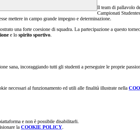
Il team di pallavolo d
Campionati Studentes
dentesse mettere in campo grande impegno e determinazione.
ostrato u
na forte coesione di squadra. La partecipazione a questo torneo 
zione
e lo
spirito sportivo
.
 sana, incoraggiando tutti gli studenti a perseguire le proprie passioni
kie necessari al funzionamento ed utili alle finalità illustrate nella
COO
attaforma e non è possibile disabilitarli.
isionare la
COOKIE POLICY
.