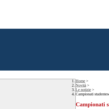
Home
>
Novità
>
Le notizie
>
Campionati studentesc
Campionati st