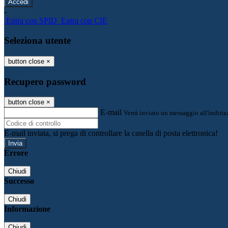
-
Entra con SPID
Entra con CIE
Seleziona utente
button close
×
Recupero password
button close
×
E-mail
Verrà inviato un messaggio all'indirizz
E-mail inviata, si prega di controllare la casella di posta elettronica!
Errore
Chiudi
Successo
Chiudi
Informazione
Chiudi