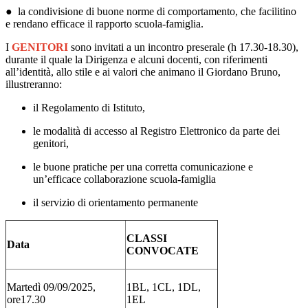
●
la condivisione di buone norme di comportamento, che facilitino
e rendano efficace il rapporto scuola-famiglia.
I
GENITORI
sono invitati a un incontro preserale (h 17.30-18.30),
durante il quale
la Dirigenza e alcuni docenti
, con riferimenti
all’
identità, allo stile e ai valori che animano il Giordano Bruno,
illustreranno:
il Regolamento di Istituto,
le modalità di accesso al Registro Elettronico da parte dei
genitori,
le buone pratiche per una corretta comunicazione e
un’efficace collaborazione scuola-famiglia
il servizio di orientamento permanente
CLASSI
Data
CONVOCATE
Martedì 09/09/2025,
1BL, 1CL, 1DL,
ore
17.30
1EL